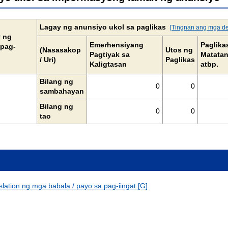
Lagay ng anunsiyo ukol sa paglikas
[Tingnan ang mga de
y ng
Emerhensiyang
Paglika
 pag-
(Nasasakop
Utos ng
Pagtiyak sa
Matatan
/ Uri)
Paglikas
Kaligtasan
atbp.
Bilang ng
0
0
sambahayan
Bilang ng
0
0
tao
slation ng mga babala / payo sa pag-iingat.[G]