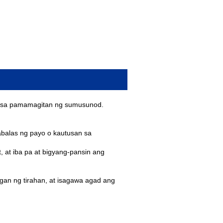
san sa pamamagitan ng sumusunod.
balas ng payo o kautusan sa
 at iba pa at bigyang-pansin ang
ngan ng tirahan, at isagawa agad ang