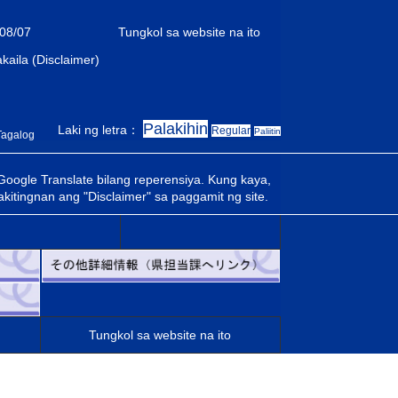
08/07
Tungkol sa website na ito
kaila (Disclaimer)
Palakihin
Laki ng letra：
Regular
Paliitin
Tagalog
Google Translate bilang reperensiya. Kung kaya,
kitingnan ang "Disclaimer" sa paggamit ng site.
Tungkol sa website na ito