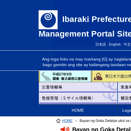
Ibaraki Prefectur
Management Portal Sit
日本語
English
中文
Ang mga links na may markang [G] ay naglalaraw
bago gamitin ang site ay kailangang tandaan na
HOME
Laga
HOME
›
Bayan ng Goka Detalye ukol sa
Bayan ng Goka Detal