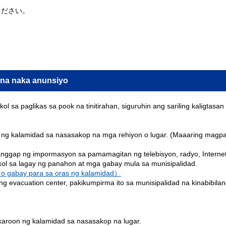
ください。
 na naka anunsiyo
l sa paglikas sa pook na tinitirahan, siguruhin ang sariling kaligta
 ng kalamidad sa nasasakop na mga rehiyon o lugar. (Maaaring magpa
tanggap ng impormasyon sa pamamagitan ng telebisyon, radyo, Internet,
l sa lagay ng panahon at mga gabay mula sa munisipalidad.
 o gabay para sa oras ng kalamidad）
g evacuation center, pakikumpirma ito sa munisipalidad na kinabibila
karoon ng kalamidad sa nasasakop na lugar.