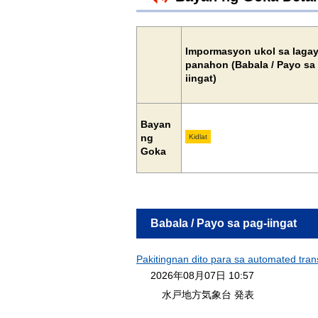
Impormasyon ukol sa laga
panahon (Babala / Payo sa
iingat)
Bayan
ng
Kidlat
Goka
Babala / Payo sa pag-iingat
Pakitingnan dito para sa automated tran
2026年08月07日 10:57
水戸地方気象台 発表