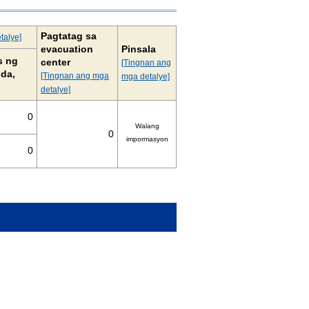
Pagtatag sa
talye]
evacuation
Pinsala
s ng
center
[Tingnan ang
da,
[Tingnan ang mga
mga detalye]
detalye]
0
Walang
0
impormasyon
0