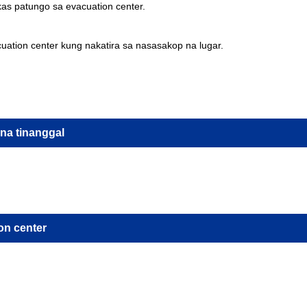
ikas patungo sa evacuation center.
ation center kung nakatira sa nasasakop na lugar.
na tinanggal
on center