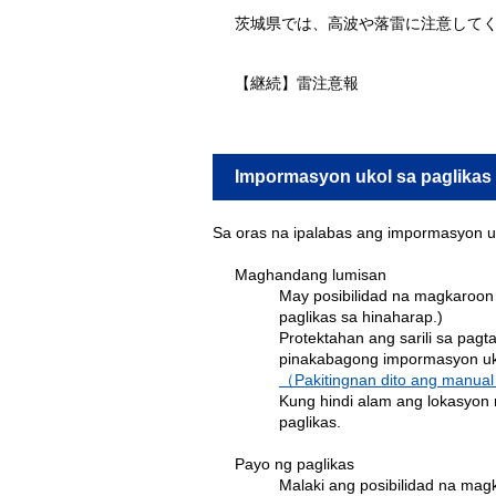
茨城県では、高波や落雷に注意して
【継続】雷注意報
Impormasyon ukol sa paglikas
Sa oras na ipalabas ang impormasyon uko
Maghandang lumisan
May posibilidad na magkaroon
paglikas sa hinaharap.)
Protektahan ang sarili sa pag
pinakabagong impormasyon uko
（Pakitingnan dito ang manual
Kung hindi alam ang lokasyon n
paglikas.
Payo ng paglikas
Malaki ang posibilidad na mag