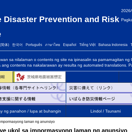
2026/
e Disaster Prevention and Risk
Pagka
e
(简体)
한국어
Português
ภาษาไทย
Español
Tiếng Việt
Bahasa Indonesia
an sa nilalaman o contents ng site na ipinasalin sa pamamagitan ng 
 ang contents na nakalarawan ay resulta ng automated translations. Pa
y ng panahon / lupa at buhangin
Lindol / Tsunami
 impormasyong laman ng anunsiyo
ye ukol sa impormasyong laman ng anunsiyo