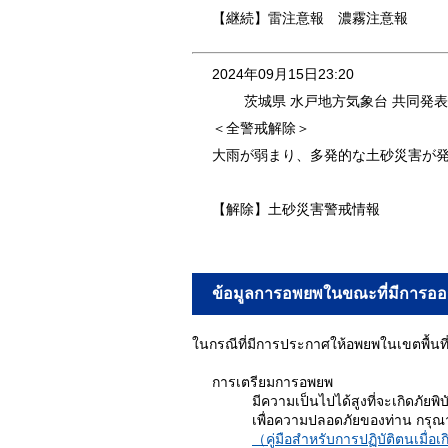
【継続】雷注意報 濃霧注意報
2024年09月15日23:20
茨城県 水戸地方気象台 共同発表
＜全警戒解除＞
大雨が弱まり、多発的な土砂災害が
【解除】土砂災害警戒情報
ข้อมูลการอพยพในขณะที่มีการออ
ในกรณีที่มีการประกาศให้อพยพในเขตพื้นที่ที
การเตรียมการอพยพ
มีความเป็นไปได้สูงที่จะเกิดภัยพ
เพื่อความปลอดภัยของท่าน กรุณ
（คู่มือสำหรับการปฏิบัติตนเมื่อเกิด