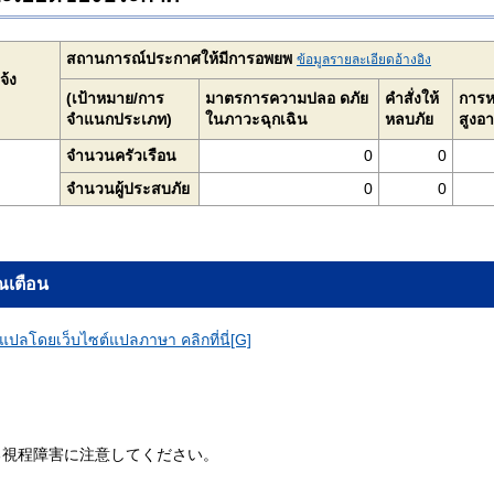
สถานการณ์ประกาศให้มีการอพยพ
ข้อมูลรายละเอียดอ้างอิง
จ้ง
(เป้าหมาย/การ
มาตรการความปลอ ดภัย
คําสั่งให้
การห
จำแนกประเภท)
ในภาวะฉุกเฉิน
หลบภัย
สูงอา
จำนวนครัวเรือน
0
0
จำนวนผู้ประสบภัย
0
0
ณเตือน
ปลโดยเว็บไซต์แปลภาษา คลิกที่นี่[G]
る視程障害に注意してください。