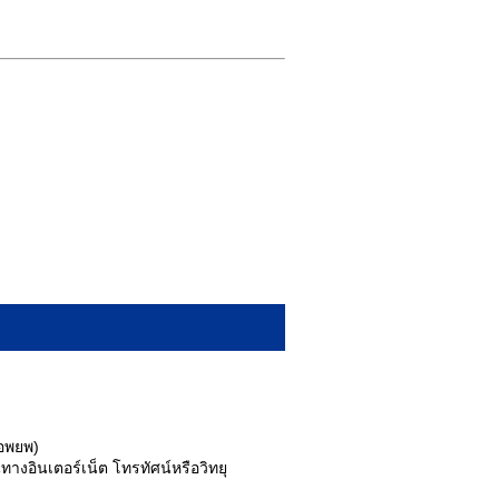
้อพยพ)
อินเตอร์เน็ต โทรทัศน์หรือวิทยุ