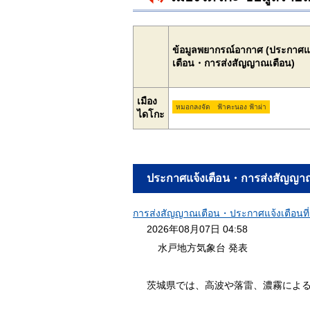
ข้อมูลพยากรณ์อากาศ (ประกาศแ
เตือน・การส่งสัญญาณเตือน)
เมือง
หมอกลงจัด
ฟ้าคะนอง ฟ้าผ่า
ไดโกะ
ประกาศแจ้งเตือน・การส่งสัญญา
การส่งสัญญาณเตือน・ประกาศแจ้งเตือนที่แ
2026年08月07日 04:58
水戸地方気象台 発表
茨城県では、高波や落雷、濃霧によ