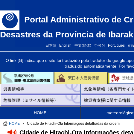
Portal Administrativo de C
Desastres da Província de Ibarak
日本語
English
中文(简体)
한국어
Português
ภา
O link [G] indica que o site foi traduzido pelo tradutor do google ap
traduzido automaticamente. Por favo
HOME
meteorológica
HOME
›
Cidade de Hitachi-Ota Informações detalhadas da ordem
Cidade de Hitachi-Ota Informações det