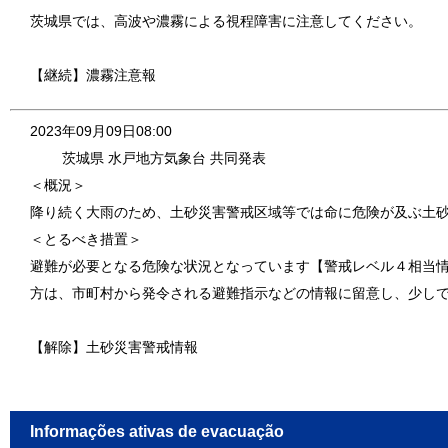
茨城県では、高波や濃霧による視程障害に注意してください。
【継続】濃霧注意報
2023年09月09日08:00
茨城県 水戸地方気象台 共同発表
＜概況＞
降り続く大雨のため、土砂災害警戒区域等では命に危険が及ぶ土
＜とるべき措置＞
避難が必要となる危険な状況となっています【警戒レベル４相当
方は、市町村から発令される避難指示などの情報に留意し、少し
【解除】土砂災害警戒情報
Informações ativas de evacuação