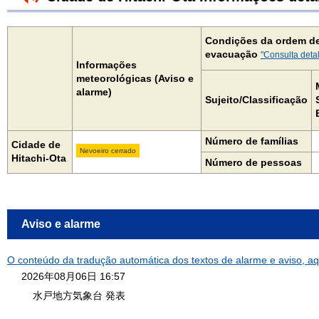
Condições da ordem d
evacuação
"Consulta deta
Informações
meteorológicas (Aviso e
alarme)
Sujeito/Classificação
Número de famílias
Cidade de
Nevoeiro cerrado
Hitachi-Ota
Número de pessoas
Aviso e alarme
O conteúdo da tradução automática dos textos de alarme e aviso, aq
2026年08月06日 16:57
水戸地方気象台 発表