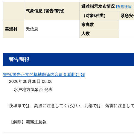
避难指示发布情况
[查看详情]
气象信息 (警告/警报)
（对象/种类）
紧急安
家庭数
美浦村
无信息
人数
警告/警报
警报/警告正文的机械翻译内容请查看此处[G]
2026年08月08日 08:06
水戸地方気象台 発表
茨城県では、高波に注意してください。北部では、落雷に注意し
【解除】濃霧注意報