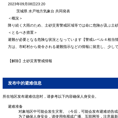
2023年09月08日23:20
茨城県 水戸地方気象台 共同発表
＜概況＞
降り続く大雨のため、土砂災害警戒区域等では命に危険が及ぶ土
＜とるべき措置＞
避難が必要となる危険な状況となっています【警戒レベル４相当
方は、市町村から発令される避難指示などの情報に留意し、少し
【解除】土砂災害警戒情報
发布中的避难信息
所在地区发布避难信息时，请参考以下内容确保人身安全。
避难准备
对象地区中可能会发生灾害。（今后，可能会发布避难劝告或
为了确保人身安全，请使用电视或广播、互联网等，注意最新