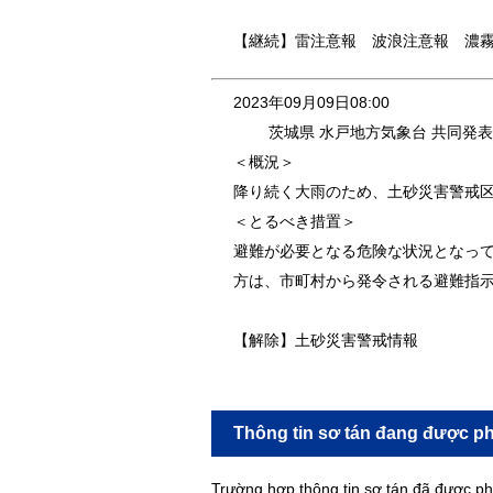
【継続】雷注意報 波浪注意報 濃
2023年09月09日08:00
茨城県 水戸地方気象台 共同発表
＜概況＞
降り続く大雨のため、土砂災害警戒
＜とるべき措置＞
避難が必要となる危険な状況となっ
方は、市町村から発令される避難指
【解除】土砂災害警戒情報
Thông tin sơ tán đang được ph
Trường hợp thông tin sơ tán đã được ph