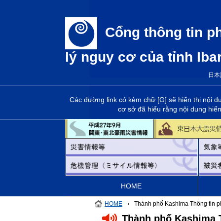
Cổng thông tin p
lý nguy cơ của tỉnh Iba
日本
Các đường link có kèm chữ [G] sẽ hiển thị nội d
cơ sở đã hiểu rằng nội dung hiển
HOME
HOME
›
Thành phố Kashima Thông tin phá
Thành phố Kashima Th