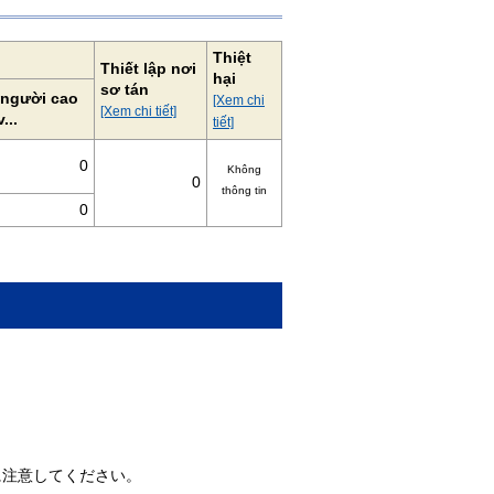
Thiệt
Thiết lập nơi
hại
sơ tán
 người cao
[Xem chi
[Xem chi tiết]
...
tiết]
0
Không
0
thông tin
0
に注意してください。