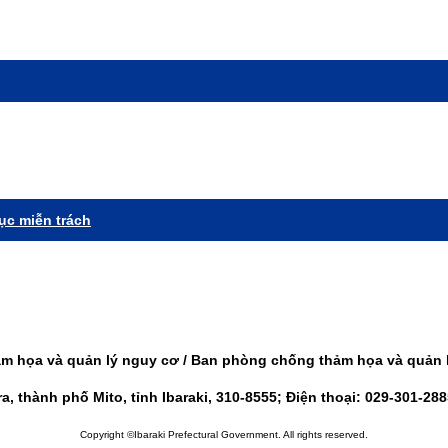
c miễn trách
 họa và quản lý nguy cơ / Ban phòng chống thảm họa và quản lý
, thành phố Mito, tỉnh Ibaraki, 310-8555; Điện thoại: 029-301-28
Copyright ©Ibaraki Prefectural Government. All rights reserved.