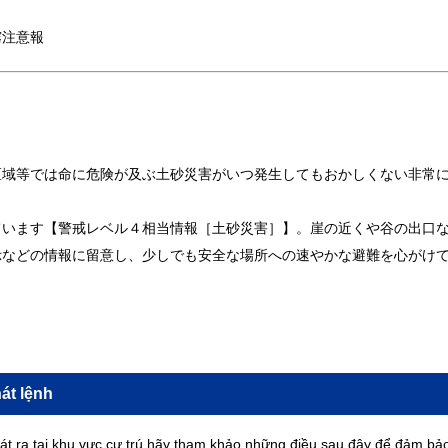
霧注意報
区域等では命に危険が及ぶ土砂災害がいつ発生してもおかしくない非常
ています【警戒レベル４相当情報［土砂災害］】。崖の近くや谷の出口
示などの情報に留意し、少しでも安全な場所への速やかな避難を心がけ
át lệnh
át ra tại khu vực cư trú hãy tham khảo những điều sau đây để đảm bảo