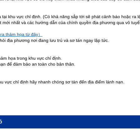
tại khu vực chỉ định. (Có khả năng sắp tới sẽ phát cảnh báo hoặc ra l
iết mới nhất và các hướng dẫn của chính quyền địa phương qua vô tuyến,
ra thảm họa từ đây）
hỏi địa phương nơi đang lưu trú và sơ tán ngay lập tức.
hảm họa trong khu vực chỉ định.
nạn để đảm bảo an toàn cho bản thân.
hu vực chỉ định hãy nhanh chóng sơ tán đến địa điểm lánh nạn.
ỏ