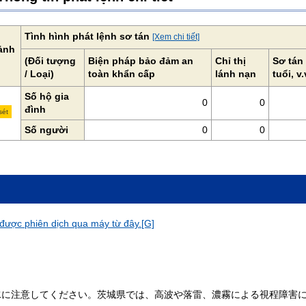
Tình hình phát lệnh sơ tán
[Xem chi tiết]
cảnh
(Đối tượng
Biện pháp bảo đảm an
Chỉ thị
Sơ tán
/ Loại)
toàn khẩn cấp
lánh nạn
tuổi, v.v
Số hộ gia
0
0
đình
sét
Số người
0
0
được phiên dịch qua máy từ đây.[G]
水に注意してください。茨城県では、高波や落雷、濃霧による視程障害