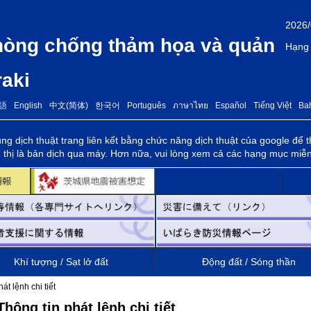
2026/
hòng chống thảm họa và quản
Hạng 
raki
語
English
中文(简体)
한국어
Português
ภาษาไทย
Español
Tiếng Việt
Ba
ung dịch thuật trang liên kết bằng chức năng dịch thuật của google để
 thị là bản dịch qua máy. Hơn nữa, vui lòng xem cả các hạng mục miễn
Khí tượng / Sạt lở đất
Động đất / Sóng thần
t lệnh chi tiết
ông tin phát lệnh chi tiết