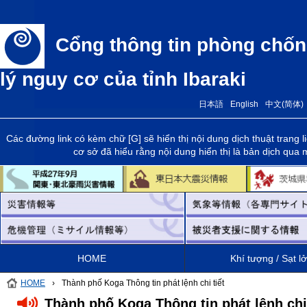
Cổng thông tin phòng chốn
lý nguy cơ của tỉnh Ibaraki
日本語
English
中文(简体)
Các đường link có kèm chữ [G] sẽ hiển thị nội dung dịch thuật trang
cơ sở đã hiểu rằng nội dung hiển thị là bản dịch qua
HOME
Khí tượng / Sạt lở
HOME
›
Thành phố Koga Thông tin phát lệnh chi tiết
Thành phố Koga Thông tin phát lệnh chi 