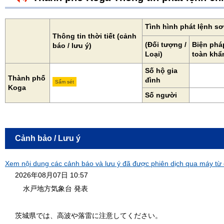
Tình hình phát lệnh s
Thông tin thời tiết (cảnh
(Đối tượng /
Biện phá
báo / lưu ý)
Loại)
toàn khẩ
Số hộ gia
Thành phố
đình
Sấm sét
Koga
Số người
Cảnh bảo / Lưu ý
Xem nội dung các cảnh báo và lưu ý đã được phiên dịch qua máy từ 
2026年08月07日 10:57
水戸地方気象台 発表
茨城県では、高波や落雷に注意してください。