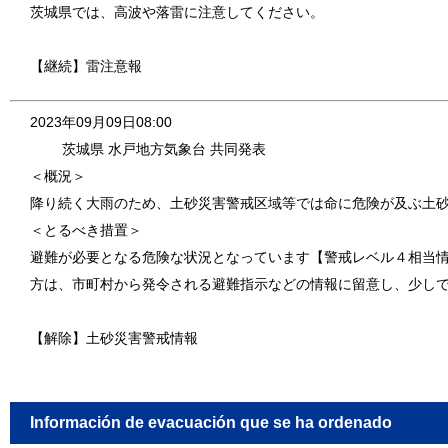
茨城県では、高波や落雷に注意してください。
【継続】雷注意報
2023年09月09日08:00
茨城県 水戸地方気象台 共同発表
＜概況＞
降り続く大雨のため、土砂災害警戒区域等では命に危険が及ぶ土
＜とるべき措置＞
避難が必要となる危険な状況となっています【警戒レベル４相当
方は、市町村から発令される避難指示などの情報に留意し、少し
【解除】土砂災害警戒情報
Información de evacuación que se ha ordenado