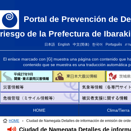
Portal de Prevención de De
riesgo de la Prefectura de Ibaraki
日本語
English
中文(简体)
한국어
Português
ภา
El enlace marcado con [G] muestra una página con contenido que ha 
contenido que se muestra es una traducción automática par
HOME
Clima/Tierra
HOME
›
Ciudad de Namegata Detalles de información de emisión de ord
Ciudad de Namegata Detalles de inform