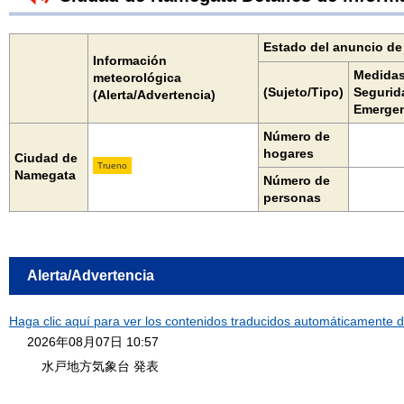
Estado del anuncio d
Información
Medidas
meteorológica
(Sujeto/Tipo)
Segurid
(Alerta/Advertencia)
Emergen
Número de
hogares
Ciudad de
Trueno
Namegata
Número de
personas
Alerta/Advertencia
Haga clic aquí para ver los contenidos traducidos automáticamente de
2026年08月07日 10:57
水戸地方気象台 発表