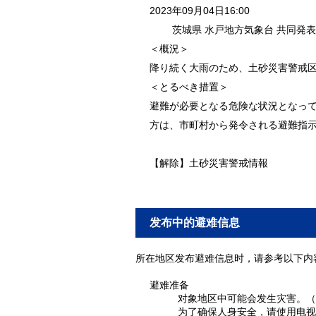
2023年09月04日16:00
茨城県 水戸地方気象台 共同発表
＜概況＞
降り続く大雨のため、土砂災害警戒
＜とるべき措置＞
避難が必要となる危険な状況となっ
方は、市町村から発令される避難指
【解除】土砂災害警戒情報
发布中的避难信息
所在地区发布避难信息时，请参考以下内
避难准备
对象地区中可能会发生灾害。（
为了确保人身安全，请使用电视