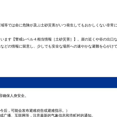
区域等では命に危険が及ぶ土砂災害がいつ発生してもおかしくない非常
ています【警戒レベル４相当情報［土砂災害］】。崖の近くや谷の出口
示などの情報に留意し、少しでも安全な場所への速やかな避難を心がけ
容确保人身安全。
今后，可能会发布避难劝告或避难指示。）
或广播、互联网等，注意最新的气象信息和市町村的通知。