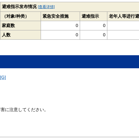
避难指示发布情况
[查看详情]
（对象/种类）
紧急安全措施
避难指示
老年人等进行
家庭数
0
0
人数
0
0
G]
障害に注意してください。