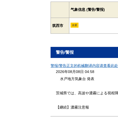
气象信息 (警告/警报)
筑西市
浓雾
警告/警报
警报/警告正文的机械翻译内容请查看此处[
2026年08月08日 04:58
水戸地方気象台 発表
茨城県では、高波や濃霧による視程
【継続】濃霧注意報