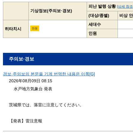
피난 발령 상황
[상세 참조
기상정보(주의보·경보)
(대상/종별)
비상 안
세대수
히타치시
천둥
인원
주의보·경보
경보·주의보의 본문을 기계 번역한 내용은 이쪽[G]
2026年08月09日 08:15
水戸地方気象台 発表
茨城県では、落雷に注意してください。
【発表】雷注意報