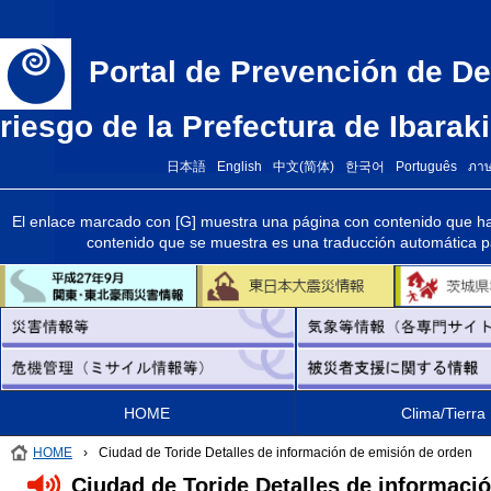
Portal de Prevención de De
riesgo de la Prefectura de Ibaraki
日本語
English
中文(简体)
한국어
Português
ภา
El enlace marcado con [G] muestra una página con contenido que ha 
contenido que se muestra es una traducción automática par
HOME
Clima/Tierra
HOME
›
Ciudad de Toride Detalles de información de emisión de orden
Ciudad de Toride Detalles de informaci