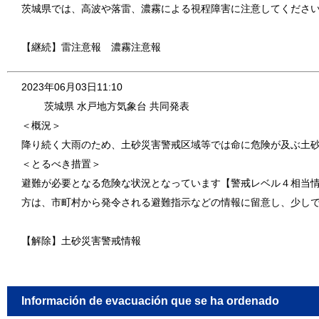
茨城県では、高波や落雷、濃霧による視程障害に注意してくださ
【継続】雷注意報 濃霧注意報
2023年06月03日11:10
茨城県 水戸地方気象台 共同発表
＜概況＞
降り続く大雨のため、土砂災害警戒区域等では命に危険が及ぶ土
＜とるべき措置＞
避難が必要となる危険な状況となっています【警戒レベル４相当
方は、市町村から発令される避難指示などの情報に留意し、少し
【解除】土砂災害警戒情報
Información de evacuación que se ha ordenado