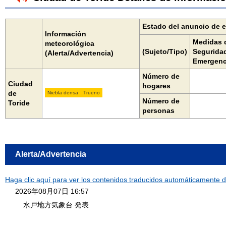
Estado del anuncio de 
Información
Medidas 
meteorológica
(Sujeto/Tipo)
Segurida
(Alerta/Advertencia)
Emergenc
Número de
Ciudad
hogares
de
Niebla densa
Trueno
Número de
Toride
personas
Alerta/Advertencia
Haga clic aquí para ver los contenidos traducidos automáticamente de
2026年08月07日 16:57
水戸地方気象台 発表