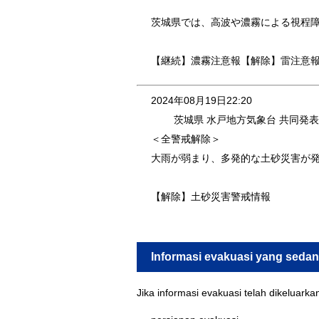
茨城県では、高波や濃霧による視程
【継続】濃霧注意報【解除】雷注意
2024年08月19日22:20
茨城県 水戸地方気象台 共同発表
＜全警戒解除＞
大雨が弱まり、多発的な土砂災害が
【解除】土砂災害警戒情報
Informasi evakuasi yang sedan
Jika informasi evakuasi telah dikeluark