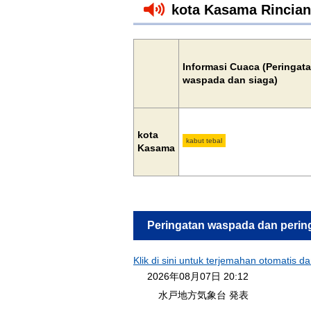
kota Kasama Rincian
Informasi Cuaca (Peringat
waspada dan siaga)
kota
kabut tebal
Kasama
Peringatan waspada dan perin
Klik di sini untuk terjemahan otomatis d
2026年08月07日 20:12
水戸地方気象台 発表