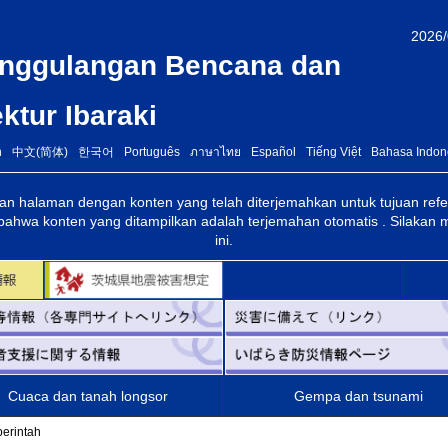
2026/
nanggulangan Bencana dan
ktur Ibaraki
h
中文(简体)
한국어
Português
ภาษาไทย
Español
Tiếng Việt
Bahasa Indon
an halaman dengan konten yang telah diterjemahkan untuk tujuan refe
bahwa konten yang ditampilkan adalah terjemahan otomatis . Silaka
ini.
Cuaca dan tanah longsor
Gempa dan tsunami
perintah