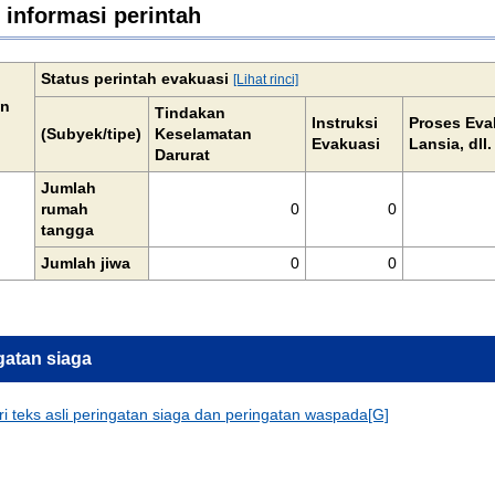
 informasi perintah
Status perintah evakuasi
[Lihat rinci]
an
Tindakan
Instruksi
Proses Eva
(Subyek/tipe)
Keselamatan
Evakuasi
Lansia, dll.
Darurat
Jumlah
rumah
0
0
tangga
Jumlah jiwa
0
0
gatan siaga
ari teks asli peringatan siaga dan peringatan waspada[G]