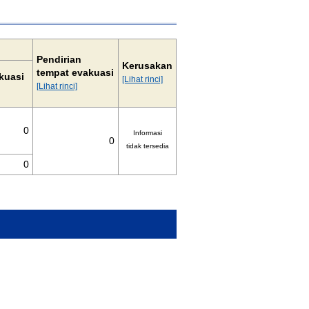
Pendirian
Kerusakan
tempat evakuasi
kuasi
[Lihat rinci]
[Lihat rinci]
0
Informasi
0
tidak tersedia
0