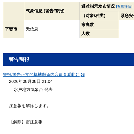
避难指示发布情况
[查看详情]
气象信息 (警告/警报)
（对象/种类）
紧急安
家庭数
下妻市
无信息
人数
警告/警报
警报/警告正文的机械翻译内容请查看此处[G]
2026年08月08日 21:04
水戸地方気象台 発表
注意報を解除します。
【解除】雷注意報