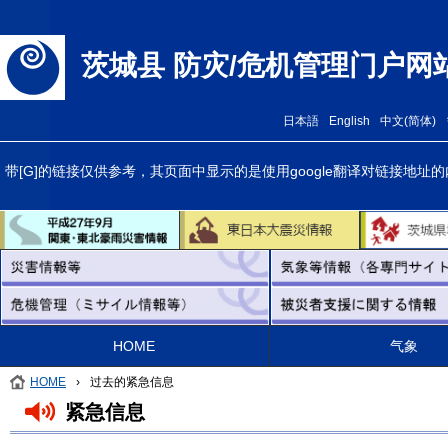
茨城县 防灾/危机管理门户网
日本語
English
中文(简体)
带[G]的链接仅供参考，其页面中显示的是使用google翻译对链接
HOME
气象
HOME
›
过去的紧急信息
紧急信息